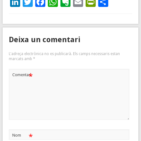
LinkedIn
Twitter
Facebook
WhatsApp
Evernote
Email
PrintFrie
Compar
Deixa un comentari
L'adreça electrònica no es publicarà.
Els camps necessaris estan
marcats amb
*
*
Comentari
*
Nom