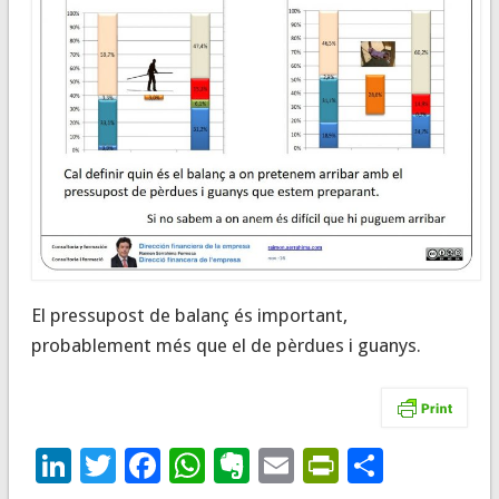
El pressupost de balanç és important,
probablement més que el de pèrdues i guanys.
LinkedIn
Twitter
Facebook
WhatsApp
Evernote
Email
PrintFrie
Compar