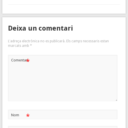
Deixa un comentari
L'adreça electrònica no es publicarà.
Els camps necessaris estan
marcats amb
*
*
Comentari
*
Nom