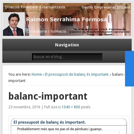
Gestión empresarial eficiente. Dirección financiera externalizada.
Dirección financiera de la PyME
Navigation
You are here:
Home
›
El pressupost de balanç és important.
› balanc-
important
balanc-important
23 novembre, 2016 | Full size is
1040 × 800
pixels