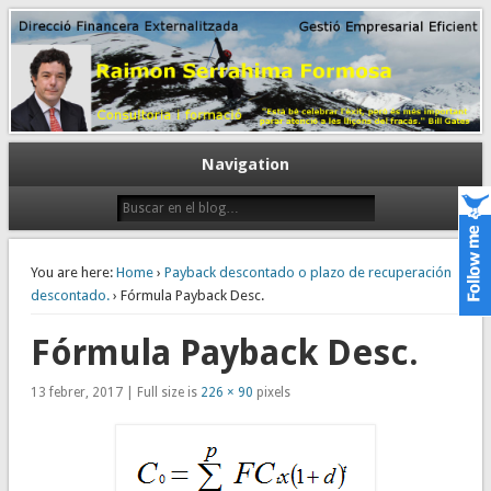
Gestión empresarial eficiente. Dirección financiera externalizada.
Dirección financiera de la PyME
Navigation
You are here:
Home
›
Payback descontado o plazo de recuperación
descontado.
› Fórmula Payback Desc.
Fórmula Payback Desc.
13 febrer, 2017 | Full size is
226 × 90
pixels