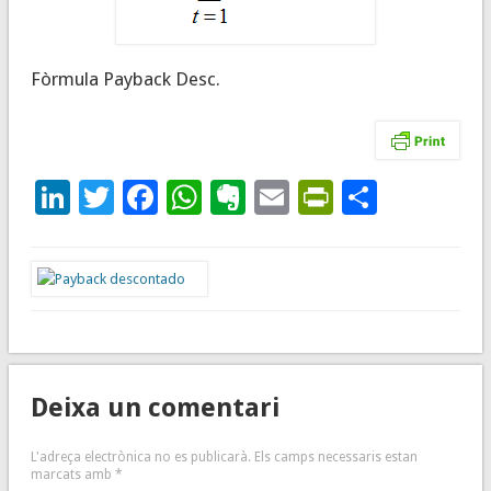
Fòrmula Payback Desc.
LinkedIn
Twitter
Facebook
WhatsApp
Evernote
Email
PrintFrie
Compar
Deixa un comentari
L'adreça electrònica no es publicarà.
Els camps necessaris estan
marcats amb
*