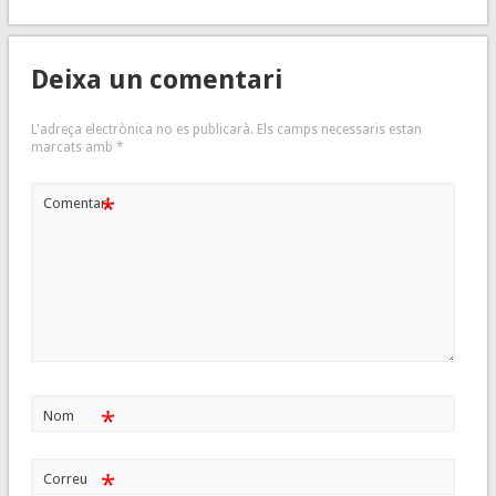
Deixa un comentari
L'adreça electrònica no es publicarà.
Els camps necessaris estan
marcats amb
*
*
Comentari
*
Nom
*
Correu