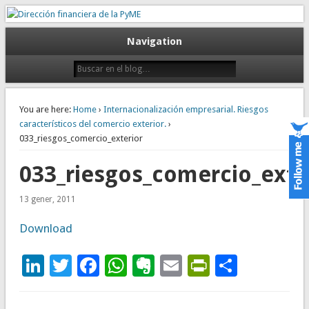
Gestión empresarial eficiente. Dirección financiera externalizada.
Dirección financiera de la PyME
Navigation
You are here:
Home
›
Internacionalización empresarial. Riesgos
característicos del comercio exterior.
›
033_riesgos_comercio_exterior
033_riesgos_comercio_exte
13 gener, 2011
Download
LinkedIn
Twitter
Facebook
WhatsApp
Evernote
Email
PrintFrie
Compar