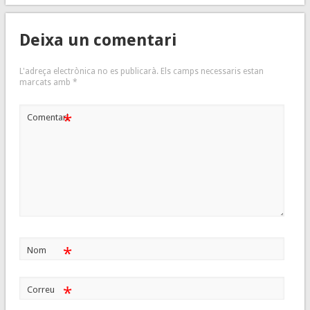
Deixa un comentari
L'adreça electrònica no es publicarà.
Els camps necessaris estan
marcats amb
*
*
Comentari
*
Nom
*
Correu