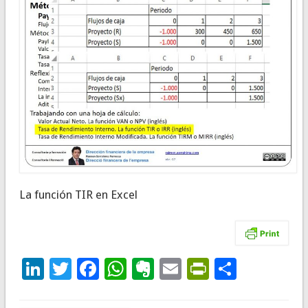
La función TIR en Excel
LinkedIn
Twitter
Facebook
WhatsApp
Evernote
Email
PrintFrie
Compar