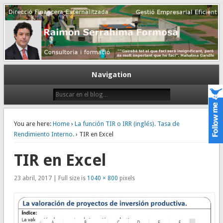
Gestión empresarial eficiente. Dirección financiera externalizada.
Dirección financiera de la PyME
Navigation
You are here:
Home
›
La función TIR o IRR (inglés). Tasa de
Rendimiento Interno.
› TIR en Excel
TIR en Excel
23 abril, 2017 | Full size is
1040 × 800
pixels