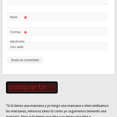
*
Nom
*
Correu
electrònic
Lloc web
"Si tú tienes una manzana y yo tengo una manzana e intercambiamos
las manzanas, entonces tanto tú como yo seguiremos teniendo una
manzana. Pero
si
tú tienes una idea y yo tengo una idea e