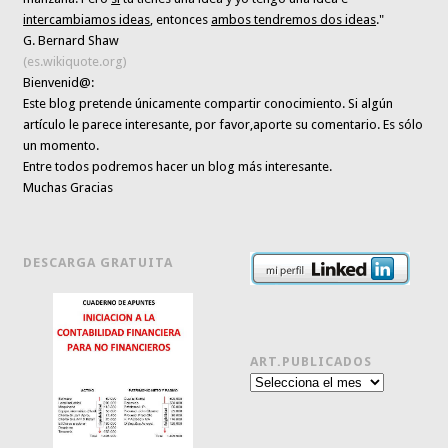
intercambiamos ideas
, entonces
ambos tendremos dos ideas
."
G. Bernard Shaw
(es.wikiquote.org)
Bienvenid@:
Este blog pretende únicamente
compartir conocimiento
. Si algún
artículo le parece interesante,
por favor,aporte su comentario. Es sólo
un momento.
Entre todos podremos hacer un blog más interesante.
Muchas Gracias
DESCARGA GRATUITA
ART.PUBLICADOS
Art.publicados