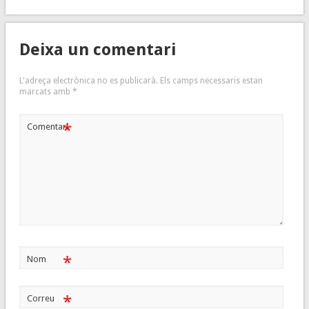
Deixa un comentari
L'adreça electrònica no es publicarà.
Els camps necessaris estan
marcats amb
*
*
Comentari
*
Nom
*
Correu