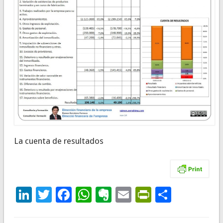
La cuenta de resultados
LinkedIn
Twitter
Facebook
WhatsApp
Evernote
Email
PrintFrie
Compar