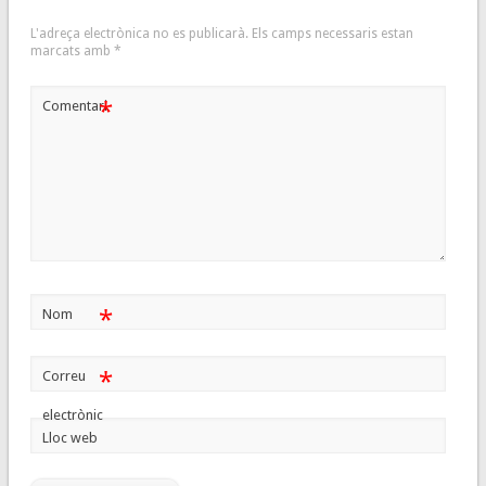
L'adreça electrònica no es publicarà.
Els camps necessaris estan
marcats amb
*
*
Comentari
*
Nom
*
Correu
electrònic
Lloc web