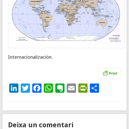
Internacionalización.
LinkedIn
Twitter
Facebook
WhatsApp
Evernote
Email
PrintFrie
Compar
Deixa un comentari