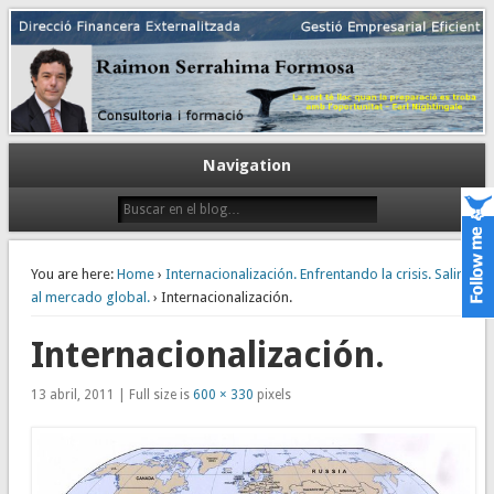
Gestión empresarial eficiente. Dirección financiera externalizada.
Dirección financiera de la PyME
Navigation
You are here:
Home
›
Internacionalización. Enfrentando la crisis. Salir
al mercado global.
› Internacionalización.
Internacionalización.
13 abril, 2011 | Full size is
600 × 330
pixels