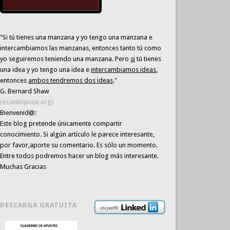
"Si tú tienes una manzana y yo tengo una manzana e
intercambiamos las manzanas, entonces tanto tú como
yo seguiremos teniendo una manzana. Pero
si
tú tienes
una idea y yo tengo una idea e
intercambiamos ideas
,
entonces
ambos tendremos dos ideas
."
G. Bernard Shaw
(es.wikiquote.org)
Bienvenid@:
Este blog pretende únicamente
compartir
conocimiento
. Si algún artículo le parece interesante,
por favor,aporte su comentario. Es sólo un momento.
Entre todos podremos hacer un blog más interesante.
Muchas Gracias
DESCARGA GRATUITA