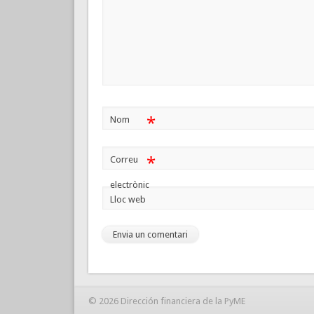
*
Nom
*
Correu
electrònic
Lloc web
© 2026 Dirección financiera de la PyME