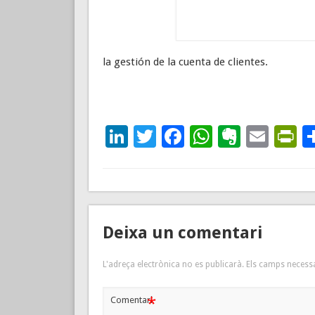
la gestión de la cuenta de clientes.
LinkedIn
Twitter
Facebook
WhatsAp
Everno
Emai
P
Deixa un comentari
L'adreça electrònica no es publicarà.
Els camps necess
*
Comentari