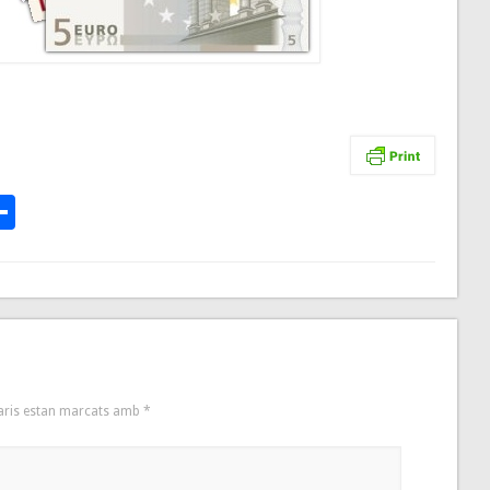
p
te
l
rintFriendly
Comparteix
aris estan marcats amb
*