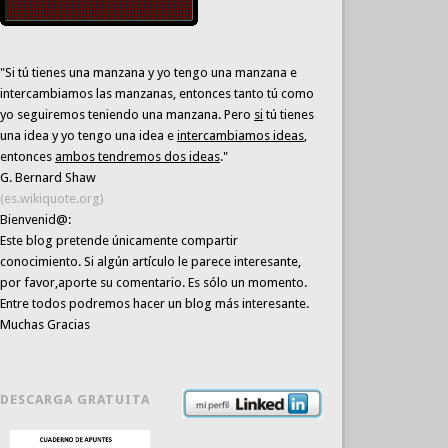
"Si tú tienes una manzana y yo tengo una manzana e
intercambiamos las manzanas, entonces tanto tú como
yo seguiremos teniendo una manzana. Pero
si
tú tienes
una idea y yo tengo una idea e
intercambiamos ideas
,
entonces
ambos tendremos dos ideas
."
G. Bernard Shaw
(es.wikiquote.org)
Bienvenid@:
Este blog pretende únicamente
compartir
conocimiento
. Si algún artículo le parece interesante,
por favor,aporte su comentario. Es sólo un momento.
Entre todos podremos hacer un blog más interesante.
Muchas Gracias
DESCARGA GRATUITA