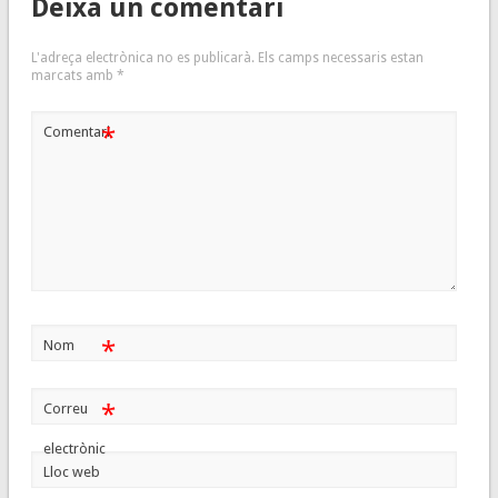
Deixa un comentari
L'adreça electrònica no es publicarà.
Els camps necessaris estan
marcats amb
*
*
Comentari
*
Nom
*
Correu
electrònic
Lloc web