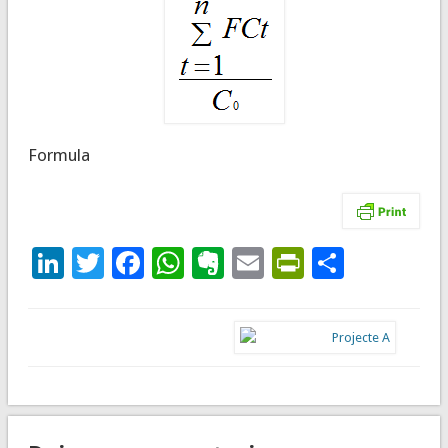
Formula
LinkedIn
Twitter
Facebook
WhatsApp
Evernote
Email
PrintFrie
Compar