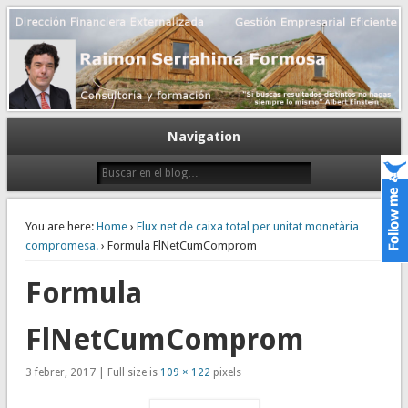
Gestión empresarial eficiente. Dirección financiera externalizada.
Dirección financiera de la PyME
Navigation
You are here:
Home
›
Flux net de caixa total per unitat monetària
compromesa.
› Formula FlNetCumComprom
Formula
FlNetCumComprom
3 febrer, 2017 | Full size is
109 × 122
pixels