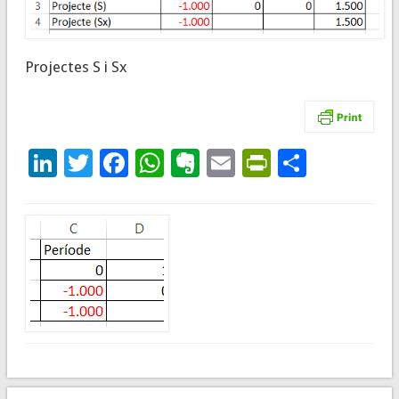
Projectes S i Sx
LinkedIn
Twitter
Facebook
WhatsApp
Evernote
Email
PrintFrie
Compar