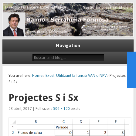
Gestión empresarial eficiente. Dirección financiera externalizada.
Dirección financiera de la PyME
Navigation
You are here:
Home
›
Excel. Utilitzant la funció VAN o NPV
› Projectes
S i Sx
Projectes S i Sx
23 abril, 2017 | Full size is
506 × 120
pixels