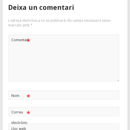
Deixa un comentari
L'adreça electrònica no es publicarà.
Els camps necessaris estan
marcats amb
*
*
Comentari
*
Nom
*
Correu
electrònic
Lloc web