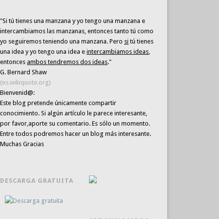
"Si tú tienes una manzana y yo tengo una manzana e
intercambiamos las manzanas, entonces tanto tú como
yo seguiremos teniendo una manzana. Pero
si
tú tienes
una idea y yo tengo una idea e
intercambiamos ideas
,
entonces
ambos tendremos dos ideas
."
G. Bernard Shaw
(es.wikiquote.org)
Bienvenid@:
Este blog pretende únicamente
compartir
conocimiento
. Si algún artículo le parece interesante,
por favor,aporte su comentario. Es sólo un momento.
Entre todos podremos hacer un blog más interesante.
Muchas Gracias
DESCARGA GRATUITA