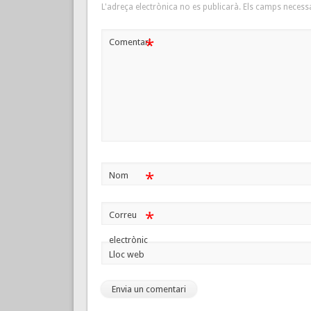
L'adreça electrònica no es publicarà.
Els camps necess
*
Comentari
*
Nom
*
Correu
electrònic
Lloc web