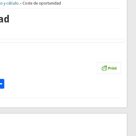
 y cálculo.
› Coste de oportunidad
ad
p
te
l
rintFriendly
Comparteix