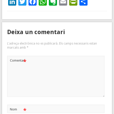
LinkedIn
Twitter
Facebook
WhatsApp
Evernote
Email
PrintFrie
Compar
Deixa un comentari
L'adreça electrònica no es publicarà.
Els camps necessaris estan
marcats amb
*
*
Comentari
*
Nom