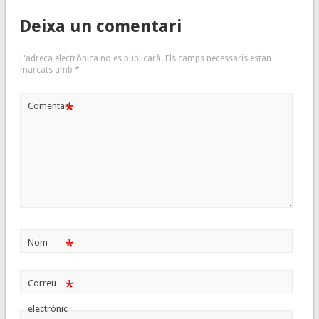
Deixa un comentari
L'adreça electrònica no es publicarà.
Els camps necessaris estan
marcats amb
*
*
Comentari
*
Nom
*
Correu
electrònic