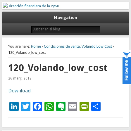
Gestión empresarial eficiente. Dirección financiera externalizada.
Dirección financiera de la PyME
Navigation
You are here:
Home
›
Condiciones de venta. Volando Low Cost
›
120_Volando_low_cost
120_Volando_low_cost
26 març, 2012
Download
LinkedIn
Twitter
Facebook
WhatsApp
Evernote
Email
PrintFrie
Compar