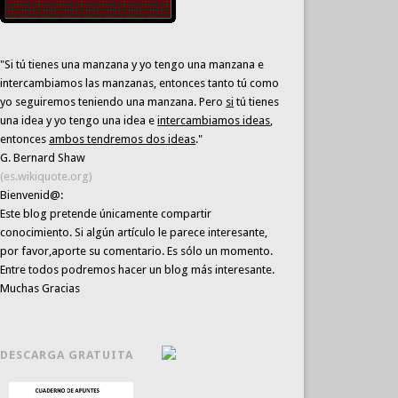
"Si tú tienes una manzana y yo tengo una manzana e
intercambiamos las manzanas, entonces tanto tú como
yo seguiremos teniendo una manzana. Pero
si
tú tienes
una idea y yo tengo una idea e
intercambiamos ideas
,
entonces
ambos tendremos dos ideas
."
G. Bernard Shaw
(es.wikiquote.org)
Bienvenid@:
Este blog pretende únicamente
compartir
conocimiento
. Si algún artículo le parece interesante,
por favor,aporte su comentario. Es sólo un momento.
Entre todos podremos hacer un blog más interesante.
Muchas Gracias
DESCARGA GRATUITA