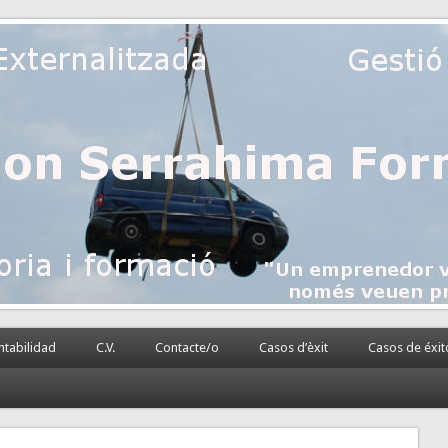
 la PyME
rnalizada.
tabilidad
C.V.
Contacte/o
Casos d’èxit
Casos de éxit