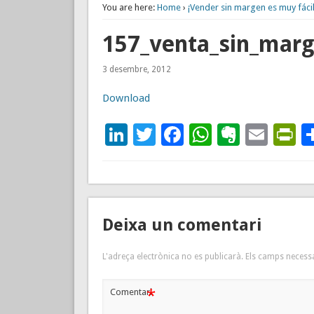
You are here:
Home
›
¡Vender sin margen es muy fácil
157_venta_sin_mar
3 desembre, 2012
Download
LinkedIn
Twitter
Facebook
WhatsAp
Everno
Emai
P
Deixa un comentari
L'adreça electrònica no es publicarà.
Els camps necess
*
Comentari