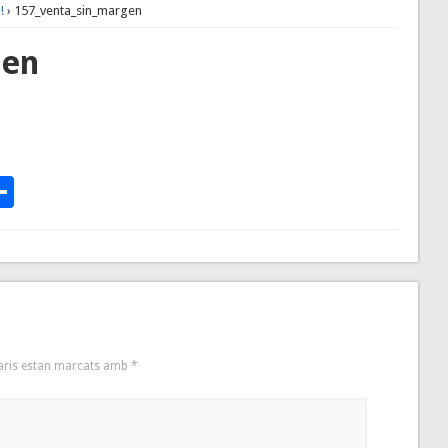
!
› 157_venta_sin_margen
gen
p
te
l
rintFriendly
Comparteix
aris estan marcats amb
*