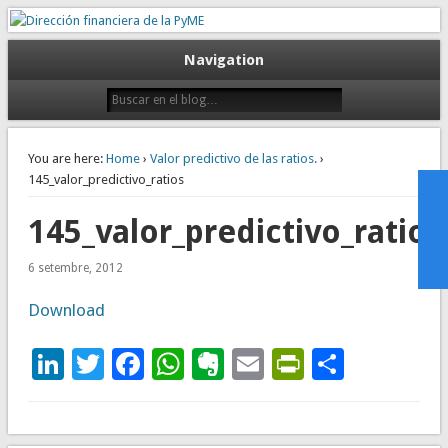
Gestión empresarial eficiente. Dirección financiera externalizada.
Dirección financiera de la PyME
Navigation
You are here:
Home
›
Valor predictivo de las ratios.
›
145_valor_predictivo_ratios
145_valor_predictivo_ratios
6 setembre, 2012
Download
LinkedIn
Twitter
Facebook
WhatsApp
Evernote
Email
PrintFrie
Compar