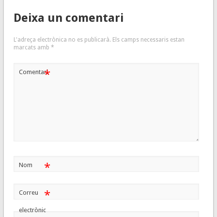
Deixa un comentari
L'adreça electrònica no es publicarà.
Els camps necessaris estan
marcats amb
*
*
Comentari
*
Nom
*
Correu
electrònic