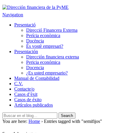
Dirección financiera de la PyME
Gestión empresarial eficiente. Dirección financiera externalizada.
Navigation
Presentació
Direcció Financera Externa
Perícia econòmica
Docència
És vostè empresari?
Presentación
Dirección financiera externa
Pericia económica
Docencia
¿Es usted empresario?
Manual de Contabilidad
C.V.
Contacte/o
Casos d’èxit
Casos de éxito
Artículos publicados
You are here:
Home
› Entries tagged with "semifijos"