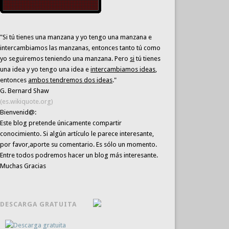
"Si tú tienes una manzana y yo tengo una manzana e
intercambiamos las manzanas, entonces tanto tú como
yo seguiremos teniendo una manzana. Pero
si
tú tienes
una idea y yo tengo una idea e
intercambiamos ideas
,
entonces
ambos tendremos dos ideas
."
G. Bernard Shaw
(es.wikiquote.org)
Bienvenid@:
Este blog pretende únicamente
compartir
conocimiento
. Si algún artículo le parece interesante,
por favor,aporte su comentario. Es sólo un momento.
Entre todos podremos hacer un blog más interesante.
Muchas Gracias
DESCARGA GRATUITA