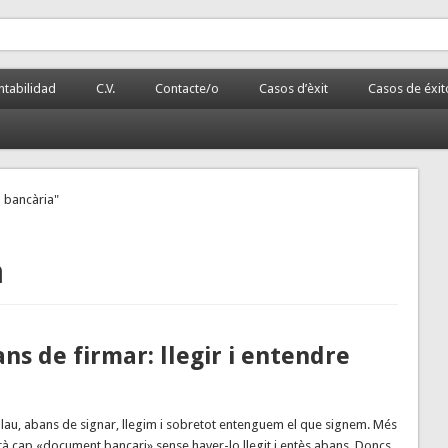
 la PyME
rnalizada.
tabilidad
C.V.
Contacte/o
Casos d’èxit
Casos de éxit
ò bancària"
a
ans de firmar: llegir i entendre
s plau, abans de signar, llegim i sobretot entenguem el que signem. Més
rà cap «document bancari» sense haver-lo llegit i entès abans. Doncs