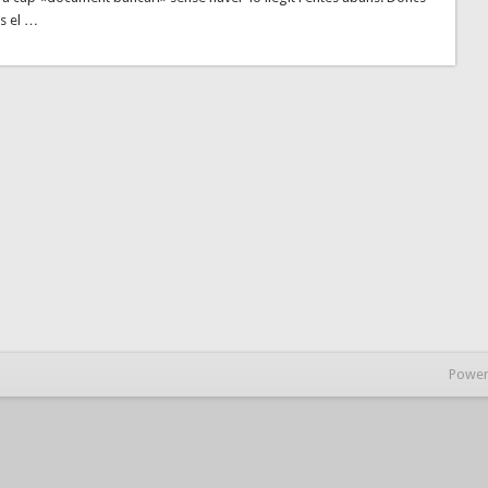
és el …
Power