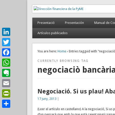
Dirección financiera de
Gestión empresarial eficiente. Dirección financiera exte
Presentació
Presentación
Manual de Con
Artículos publicados
LinkedIn
Twitter
You are here:
Home
› Entries tagged with "negociaci
Facebook
CURRENTLY BROWSING TAG
negociaciò bancàri
WhatsApp
Evernote
Negociació. Si us plau! Ab
Email
17 juny, 2013
|
PrintFriendly
(Leer el artículo en castellano) A la negociació, Si u
Comparteix
d’un pensarà que amb la que està caient ningú signa