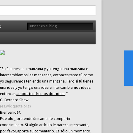
o
"Si tú tienes una manzana y yo tengo una manzana e
intercambiamos las manzanas, entonces tanto tú como
yo seguiremos teniendo una manzana. Pero
si
tú tienes
una idea y yo tengo una idea e
intercambiamos ideas
,
entonces
ambos tendremos dos ideas
."
G. Bernard Shaw
(es.wikiquote.org)
Bienvenid@:
Este blog pretende únicamente
compartir
conocimiento
. Si algún artículo le parece interesante,
por favor,aporte su comentario. Es sólo un momento.