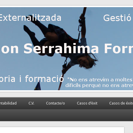
 la PyME
rnalizada.
tabilidad
C.V.
Contacte/o
Casos d’èxit
Casos de éxit