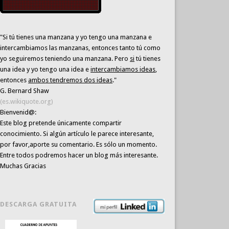
"Si tú tienes una manzana y yo tengo una manzana e
intercambiamos las manzanas, entonces tanto tú como
yo seguiremos teniendo una manzana. Pero
si
tú tienes
una idea y yo tengo una idea e
intercambiamos ideas
,
entonces
ambos tendremos dos ideas
."
G. Bernard Shaw
(es.wikiquote.org)
Bienvenid@:
Este blog pretende únicamente
compartir
conocimiento
. Si algún artículo le parece interesante,
por favor,aporte su comentario. Es sólo un momento.
Entre todos podremos hacer un blog más interesante.
Muchas Gracias
DESCARGA GRATUITA