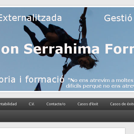
 la PyME
rnalizada.
tabilidad
C.V.
Contacte/o
Casos d’èxit
Casos de éxit