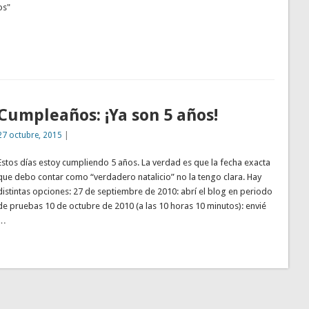
os"
Cumpleaños: ¡Ya son 5 años!
27 octubre, 2015
|
Estos días estoy cumpliendo 5 años. La verdad es que la fecha exacta
que debo contar como “verdadero natalicio” no la tengo clara. Hay
distintas opciones: 27 de septiembre de 2010: abrí el blog en periodo
de pruebas 10 de octubre de 2010 (a las 10 horas 10 minutos): envié
…