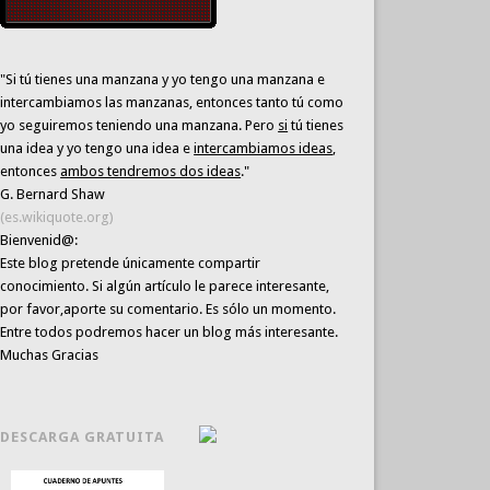
"Si tú tienes una manzana y yo tengo una manzana e
intercambiamos las manzanas, entonces tanto tú como
yo seguiremos teniendo una manzana. Pero
si
tú tienes
una idea y yo tengo una idea e
intercambiamos ideas
,
entonces
ambos tendremos dos ideas
."
G. Bernard Shaw
(es.wikiquote.org)
Bienvenid@:
Este blog pretende únicamente
compartir
conocimiento
. Si algún artículo le parece interesante,
por favor,aporte su comentario. Es sólo un momento.
Entre todos podremos hacer un blog más interesante.
Muchas Gracias
DESCARGA GRATUITA