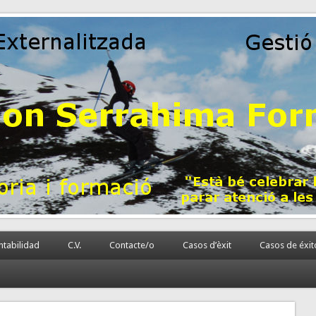
 la PyME
rnalizada.
tabilidad
C.V.
Contacte/o
Casos d’èxit
Casos de éxit