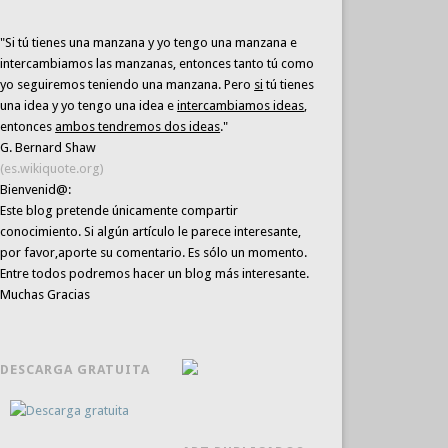
"Si tú tienes una manzana y yo tengo una manzana e
intercambiamos las manzanas, entonces tanto tú como
yo seguiremos teniendo una manzana. Pero
si
tú tienes
una idea y yo tengo una idea e
intercambiamos ideas
,
entonces
ambos tendremos dos ideas
."
G. Bernard Shaw
(es.wikiquote.org)
Bienvenid@:
Este blog pretende únicamente
compartir
conocimiento
. Si algún artículo le parece interesante,
por favor,aporte su comentario. Es sólo un momento.
Entre todos podremos hacer un blog más interesante.
Muchas Gracias
DESCARGA GRATUITA