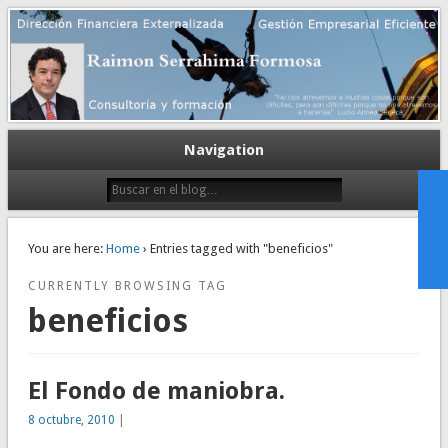
Gestión empresarial eficiente. Dirección financiera externalizada.
Dirección financiera de la PyME
Navigation
You are here:
Home
› Entries tagged with "beneficios"
CURRENTLY BROWSING TAG
beneficios
El Fondo de maniobra.
8 octubre, 2010
|