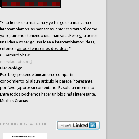
"Si tú tienes una manzana y yo tengo una manzana e
intercambiamos las manzanas, entonces tanto tú como
yo seguiremos teniendo una manzana. Pero
si
tú tienes
una idea y yo tengo una idea e
intercambiamos ideas
,
entonces
ambos tendremos dos ideas
."
G. Bernard Shaw
(es.wikiquote.org)
Bienvenid@:
Este blog pretende únicamente
compartir
conocimiento
. Si algún artículo le parece interesante,
por favor,aporte su comentario. Es sólo un momento.
Entre todos podremos hacer un blog más interesante.
Muchas Gracias
DESCARGA GRATUITA