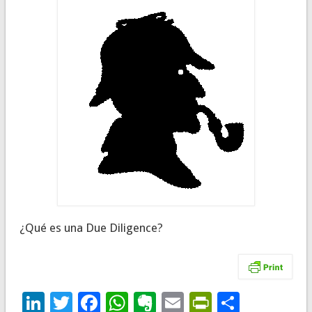
¿Qué es una Due Diligence?
LinkedIn
Twitter
Facebook
WhatsApp
Evernote
Email
PrintFrie
Compar