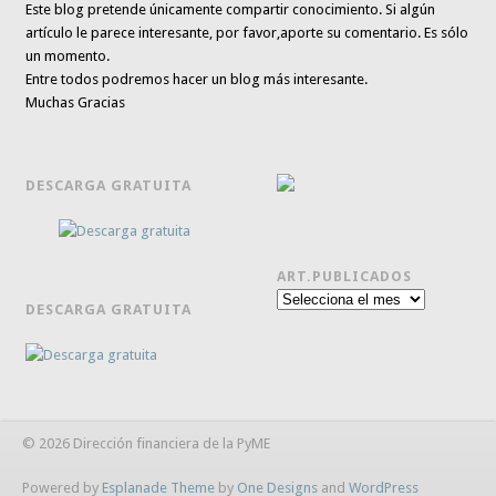
Este blog pretende únicamente
compartir conocimiento
. Si algún
artículo le parece interesante,
por favor,aporte su comentario. Es sólo
un momento.
Entre todos podremos hacer un blog más interesante.
Muchas Gracias
DESCARGA GRATUITA
ART.PUBLICADOS
Art.publicados
DESCARGA GRATUITA
© 2026 Dirección financiera de la PyME
Powered by
Esplanade Theme
by
One Designs
and
WordPress