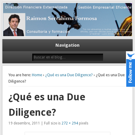
Gestión empresarial eficiente. Dirección financiera externalizada.
Dirección financiera de la PyME
Navigation
You are here:
Home
›
¿Qué es una Due Diligence?
› ¿Qué es una Due
Diligence?
¿Qué es una Due
Diligence?
19 desembre, 2011 | Full size is
272 × 294
pixels