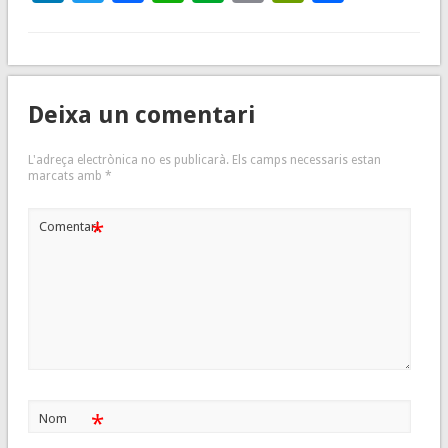
Deixa un comentari
L'adreça electrònica no es publicarà.
Els camps necessaris estan
marcats amb
*
*
Comentari
*
Nom