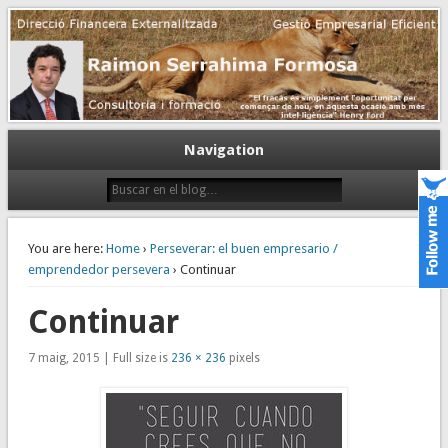
Gestión empresarial eficiente. Dirección financiera externalizada.
Dirección financiera de la PyME
Navigation
You are here:
Home
›
Perseverar: el buen empresario /
emprendedor persevera
› Continuar
Continuar
7 maig, 2015 | Full size is
236 × 236
pixels