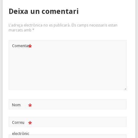
Deixa un comentari
L'adreça electrònica no es publicarà.
Els camps necessaris estan
marcats amb
*
*
Comentari
*
Nom
*
Correu
electrònic