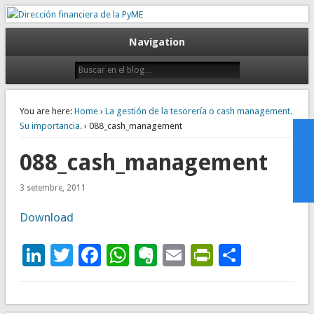
Gestión empresarial eficiente. Dirección financiera externalizada.
Dirección financiera de la PyME
Navigation
You are here:
Home
›
La gestión de la tesorería o cash management.
Su importancia.
› 088_cash_management
088_cash_management
3 setembre, 2011
Download
LinkedIn
Twitter
Facebook
WhatsApp
Evernote
Email
PrintFrie
Compar