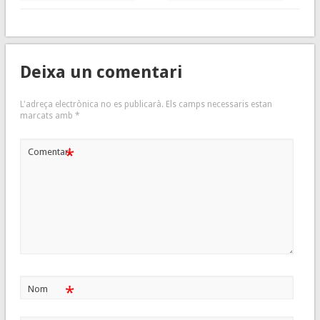
Deixa un comentari
L'adreça electrònica no es publicarà.
Els camps necessaris estan
marcats amb
*
*
Comentari
*
Nom