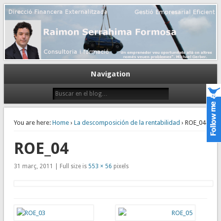
Gestión empresarial eficiente. Dirección financiera externalizada.
Dirección financiera de la PyME
Navigation
You are here:
Home
›
La descomposición de la rentabilidad
› ROE_04
ROE_04
31 març, 2011 | Full size is
553 × 56
pixels