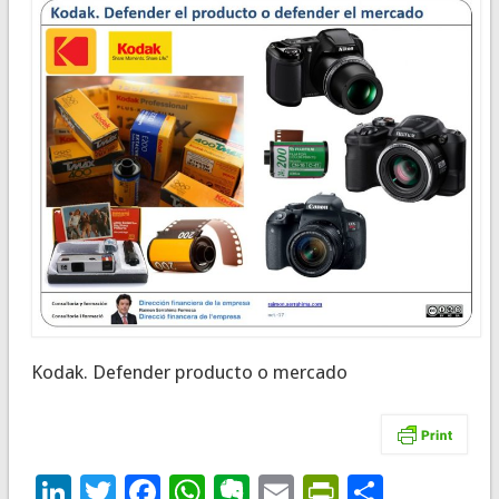
Kodak. Defender producto o mercado
LinkedIn
Twitter
Facebook
WhatsApp
Evernote
Email
PrintFrie
Compar