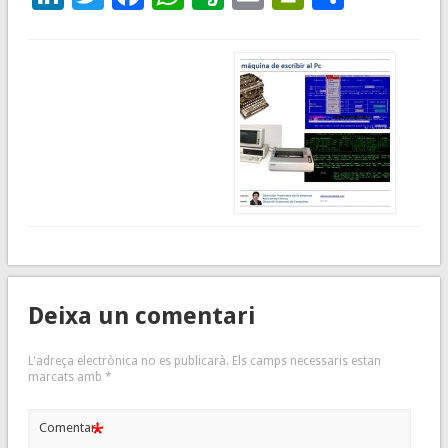
Deixa un comentari
L'adreça electrònica no es publicarà.
Els camps necessaris estan
marcats amb
*
*
Comentari