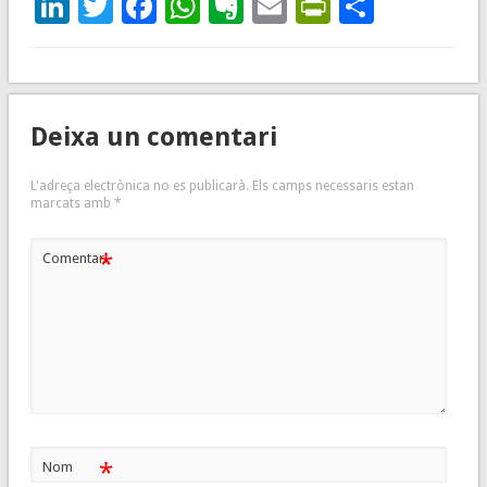
LinkedIn
Twitter
Facebook
WhatsApp
Evernote
Email
PrintFrie
Compar
Deixa un comentari
L'adreça electrònica no es publicarà.
Els camps necessaris estan
marcats amb
*
*
Comentari
*
Nom