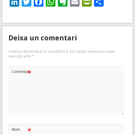
LinkedIn
Twitter
Facebook
WhatsApp
Evernote
Email
PrintFrie
Compar
Deixa un comentari
L'adreça electrònica no es publicarà.
Els camps necessaris estan
marcats amb
*
*
Comentari
*
Nom