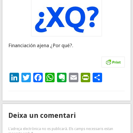
Financiación ajena ¿Por qué?.
LinkedIn
Twitter
Facebook
WhatsApp
Evernote
Email
PrintFrie
Compar
Deixa un comentari
L'adreça electrònica no es publicarà.
Els camps necessaris estan