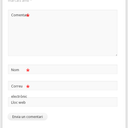
marcats amb
*
*
Comentari
*
Nom
*
Correu
electrònic
Lloc web