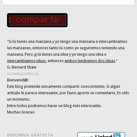
"Si tú tienes una manzana y yo tengo una manzana e intercambiamos
las manzanas, entonces tanto tú como yo seguiremos teniendo una
manzana. Pero
si
tú tienes una idea y yo tengo una idea e
intercambiamos ideas
, entonces
ambos tendremos dos ideas
."
G. Bernard Shaw
(es.wikiquote.org)
Bienvenid@:
Este blog pretende únicamente
compartir conocimiento
. Si algún
artículo le parece interesante,
por favor,aporte su comentario. Es sólo
un momento.
Entre todos podremos hacer un blog más interesante.
Muchas Gracias
DESCARGA GRATUITA