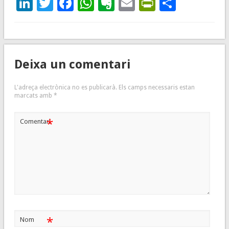
LinkedIn
Twitter
Facebook
WhatsApp
Evernote
Email
PrintFrie
Compar
Deixa un comentari
L'adreça electrònica no es publicarà.
Els camps necessaris estan
marcats amb
*
*
Comentari
*
Nom