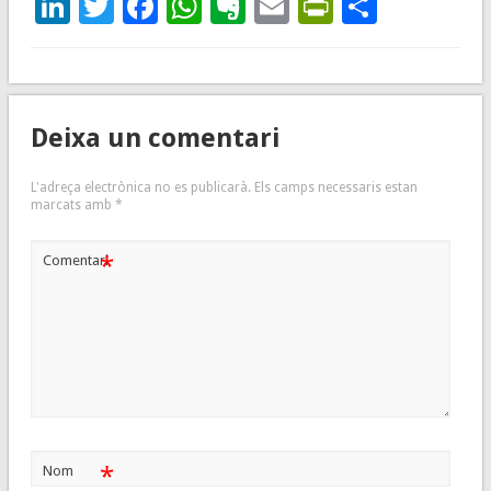
LinkedIn
Twitter
Facebook
WhatsApp
Evernote
Email
PrintFrie
Compar
Deixa un comentari
L'adreça electrònica no es publicarà.
Els camps necessaris estan
marcats amb
*
*
Comentari
*
Nom