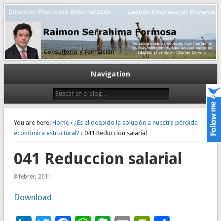
Gestión empresarial eficiente. Dirección financiera externalizada.
Dirección financiera de la PyME
Navigation
You are here:
Home
›
¿Es el despido la solución a nuestra pérdida
económica estructural?
› 041 Reduccion salarial
041 Reduccion salarial
8 febrer, 2011
Download