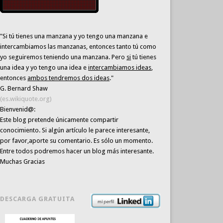
"Si tú tienes una manzana y yo tengo una manzana e
intercambiamos las manzanas, entonces tanto tú como
yo seguiremos teniendo una manzana. Pero
si
tú tienes
una idea y yo tengo una idea e
intercambiamos ideas
,
entonces
ambos tendremos dos ideas
."
G. Bernard Shaw
(es.wikiquote.org)
Bienvenid@:
Este blog pretende únicamente
compartir
conocimiento
. Si algún artículo le parece interesante,
por favor,aporte su comentario. Es sólo un momento.
Entre todos podremos hacer un blog más interesante.
Muchas Gracias
DESCARGA GRATUITA