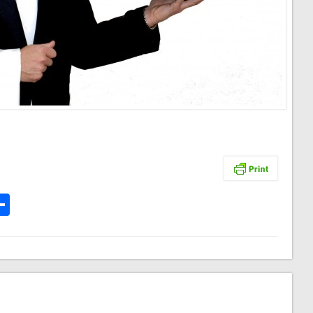
p
te
l
rintFriendly
Comparteix