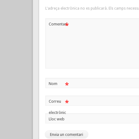
L'adreça electrònica no es publicarà.
Els camps necess
*
Comentari
*
Nom
*
Correu
electrònic
Lloc web