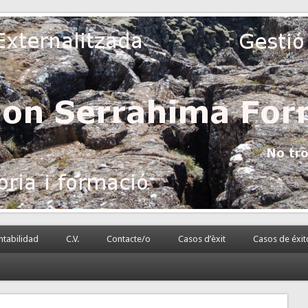
 la PyME
rnalizada.
tabilidad
C.V.
Contacte/o
Casos d’èxit
Casos de éxit