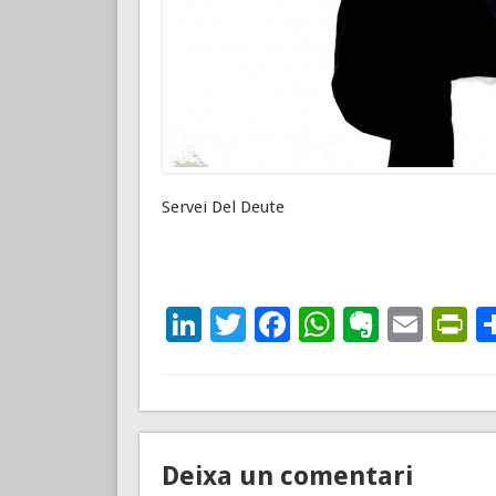
Servei Del Deute
LinkedIn
Twitter
Facebook
WhatsAp
Everno
Emai
P
Deixa un comentari