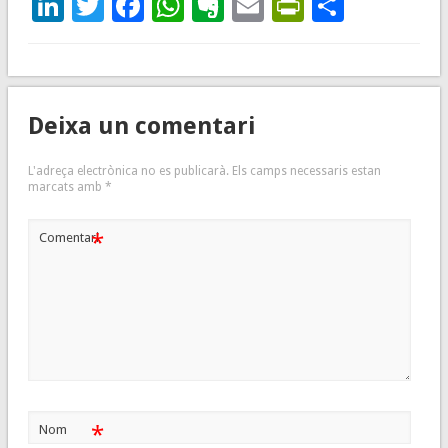
LinkedIn
Twitter
Facebook
WhatsApp
Evernote
Email
PrintFrie
Compar
Deixa un comentari
L'adreça electrònica no es publicarà.
Els camps necessaris estan
marcats amb
*
*
Comentari
*
Nom