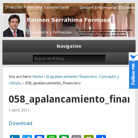
Gestión empresarial eficiente. Dirección financiera externalizada.
Dirección financiera de la PyME
Navigation
You are here:
Home
›
El apalancamiento financiero. Concepto y
cálculo.
› 058_apalancamiento_financiero
058_apalancamiento_financ
1 abril, 2011
Download