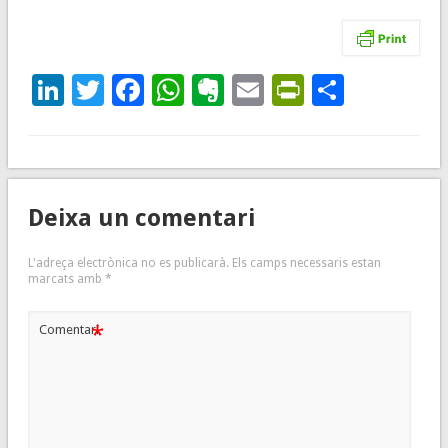
LinkedIn
Twitter
Facebook
WhatsApp
Evernote
Email
PrintFrie
Compar
Deixa un comentari
L'adreça electrònica no es publicarà.
Els camps necessaris estan
marcats amb
*
*
Comentari